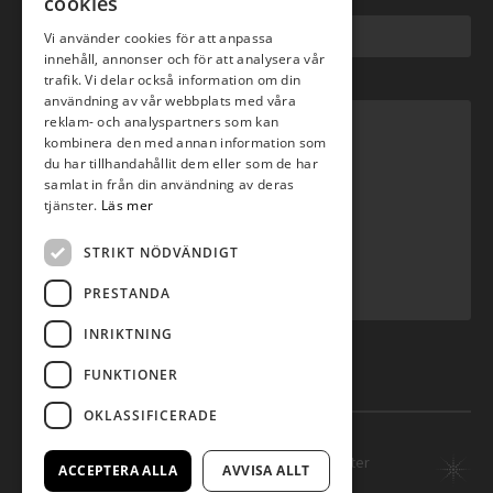
cookies
E-post
*
Vi använder cookies för att anpassa
innehåll, annonser och för att analysera vår
trafik. Vi delar också information om din
Meddelande
*
användning av vår webbplats med våra
reklam- och analyspartners som kan
kombinera den med annan information som
du har tillhandahållit dem eller som de har
samlat in från din användning av deras
tjänster.
Läs mer
STRIKT NÖDVÄNDIGT
PRESTANDA
INRIKTNING
Skicka ärende
FUNKTIONER
OKLASSIFICERADE
© Copyright 2014 SHE - Servicehuset, alla rättigheter
ACCEPTERA ALLA
AVVISA ALLT
reserverade