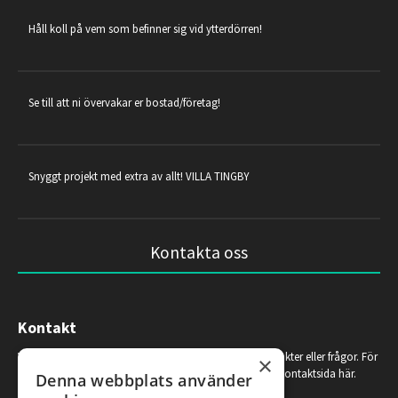
Håll koll på vem som befinner sig vid ytterdörren!
Se till att ni övervakar er bostad/företag!
Snyggt projekt med extra av allt! VILLA TINGBY
Kontakta oss
Kontakt
Vänligen fyll i formuläret nedan om ni har några synpunkter eller frågor. För
×
mer kontaktinformation å som telefonnummer, se vår kontaktsida här.
Denna webbplats använder