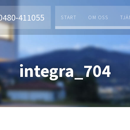
0480-411055
START
OM OSS
TJÄ
integra_704