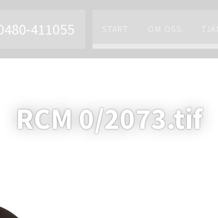
0480-411055
START
OM OSS
TJÄ
RCM 0/2073.tif