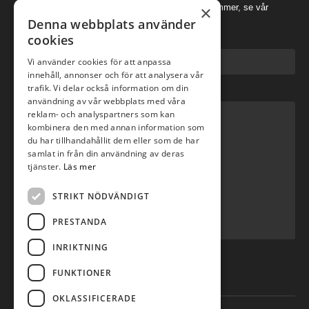
×
frågor. För mer kontaktinformation å som telefonnummer, se vår
kontaktsida här.
Denna webbplats använder
cookies
E-post
*
Vi använder cookies för att anpassa
innehåll, annonser och för att analysera vår
trafik. Vi delar också information om din
Meddelande
*
användning av vår webbplats med våra
reklam- och analyspartners som kan
kombinera den med annan information som
du har tillhandahållit dem eller som de har
samlat in från din användning av deras
tjänster.
Läs mer
STRIKT NÖDVÄNDIGT
PRESTANDA
INRIKTNING
Skicka ärende
FUNKTIONER
OKLASSIFICERADE