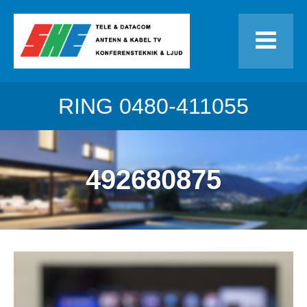
RING
0480-411055
492680875