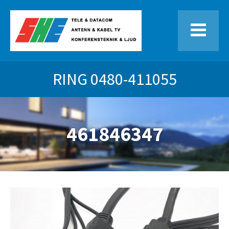
RING
0480-411055
461846347