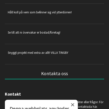
Håll koll på vem som befinner sig vid ytterdörren!
Se till att ni övervakar er bostad/företag!
Snyggt projekt med extra av allt! VILLA TINGBY
Kontakta oss
Kontakt
Vänligen fyll i formuläret nedan om ni har några synpunkter eller frågor. För
×
mer kontaktinformation å som telefonnummer, se vår kontaktsida här.
Denna webbplats använder