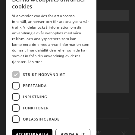
cookies
E-post
*
Vi använder cookies för att anpassa
innehåll, annonser och för att analysera vår
trafik. Vi delar också information om din
Meddelande
*
användning av vår webbplats med våra
reklam- och analyspartners som kan
kombinera den med annan information som
du har tillhandahållit dem eller som de har
samlat in från din användning av deras
tjänster.
Läs mer
STRIKT NÖDVÄNDIGT
PRESTANDA
INRIKTNING
Skicka ärende
FUNKTIONER
OKLASSIFICERADE
© Copyright 2014 SHE - Servicehuset, alla rättigheter
ACCEPTERA ALLA
AVVISA ALLT